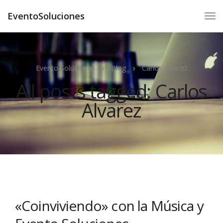
EventoSoluciones
Evento Soluciones
Blog
Carlos Alvarez
All posts tagged: Carlos
Alvarez
«Coinviviendo» con la Música y